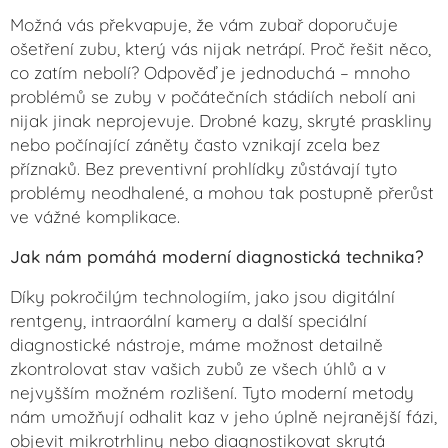
Možná vás překvapuje, že vám zubař doporučuje
ošetření zubu, který vás nijak netrápí. Proč řešit něco,
co zatím nebolí? Odpověď je jednoduchá – mnoho
problémů se zuby v počátečních stádiích nebolí ani
nijak jinak neprojevuje. Drobné kazy, skryté praskliny
nebo počínající záněty často vznikají zcela bez
příznaků. Bez preventivní prohlídky zůstávají tyto
problémy neodhalené, a mohou tak postupně přerůst
ve vážné komplikace.
Jak nám pomáhá moderní diagnostická technika?
Díky pokročilým technologiím, jako jsou digitální
rentgeny, intraorální kamery a další speciální
diagnostické nástroje, máme možnost detailně
zkontrolovat stav vašich zubů ze všech úhlů a v
nejvyšším možném rozlišení. Tyto moderní metody
nám umožňují odhalit kaz v jeho úplně nejranější fázi,
objevit mikrotrhliny nebo diagnostikovat skrytá